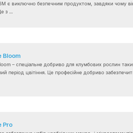
-6M є виключно безпечним продуктом, завдяки чому ві
 з ...
 Bloom
oom – спеціальне добриво для клумбових рослин таких я
ий період цвітіння. Це професійне добриво забезпечи
 Pro