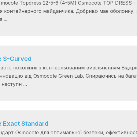
mocote Topdress 22-5-6 (4-5М) Osmocote TOP DRESS –
я контейнерного майданчика. Добриво має оболонку, як
 ...
 S-Curved
вого покоління з контрольованим вивільненням Відкри
нновацію від Osmocote Green Lab. Спираючись на багат
наступн ...
 Exact Standard
ндарт Osmocote для оптимальної безпеки, ефективності