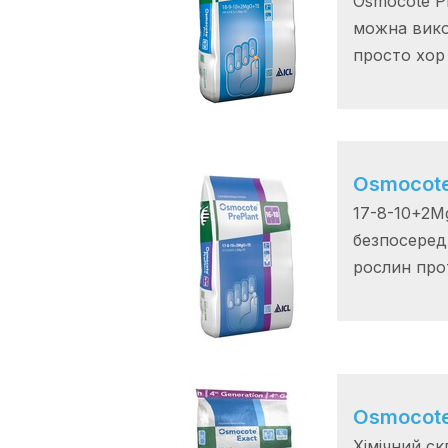
Osmocote Pr
можна вико
просто хор .
Osmocote
17-8-10+2M
безпосеред
рослин прот
Osmocote
Хімічний с