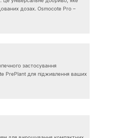
. Це універсальне добриво, яке
ованих дозах. Osmocote Pro –
зпечного застосування
te PrePlant для підживлення ваших
нням для вирощування компактних