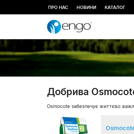
ПРО НАС
НОВИНИ
КАТАЛОГ
Перейти
до
вмісту
Добрива Osmocot
Osmocote забезпечує життєво важл
Osmocote