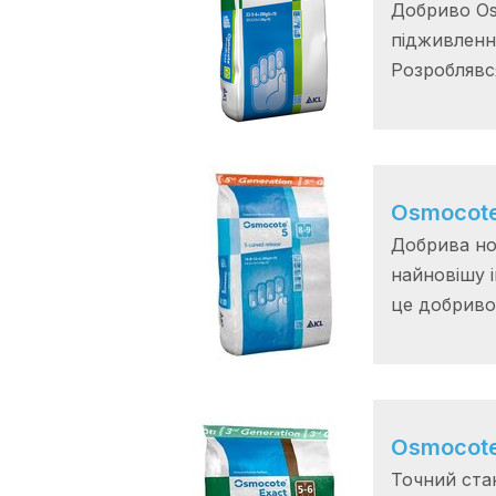
Добриво Os
підживленн
Розроблявся
Osmocote
Добрива но
найновішу і
це добриво 
Osmocote
Точний ста