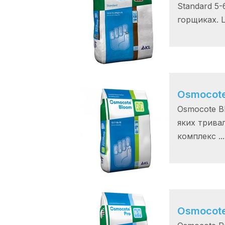
Standard 5
горщиках. Це
Osmocote
Osmocote Bl
яких тривал
комплекс ...
Osmocote