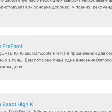
o забезпечує набір необхідних макро- і мікроелементів
ристовувати як основне добриво, у повних, рекоменд
..
 PrePlant
gO+TE 16-18 міс Osmocote PrePlant призначений для бе
ньо в лунці. Вам потрібно лише одне внесення Osmoco
ягом двох ...
 Exact High K
клад: 12-7-19+TE Добриво з контрольованим вивільне