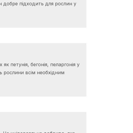
н добре підходить для рослин у
к петунія, бегонія, пеларгонія у
ть рослини всім необхідним