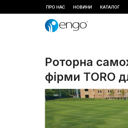
ПРО НАС
НОВИНИ
КАТАЛОГ
Перейти
до
вмісту
Роторна само
фірми TORO д