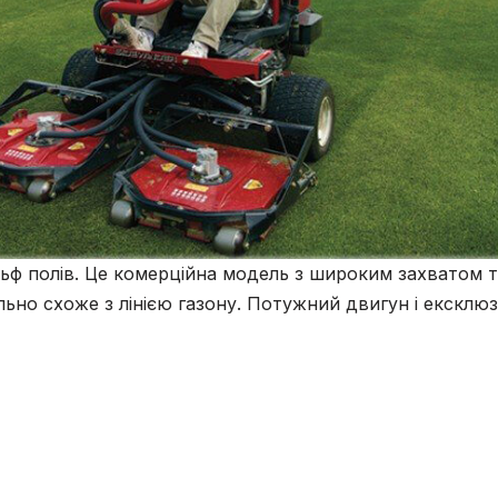
ьф полів. Це комерційна модель з широким захватом т
ьно схоже з лінією газону. Потужний двигун і ексклю