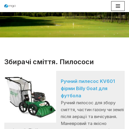
Перейти
до
вмісту
Збирачі сміття. Пилососи
Ручний пилесос KV601
фірми Billy Goat для
футбола
Ручний пилосос для збору
сміття, частин газону чи землі
після аерації та вичісуваня.
Маневровий та якісно