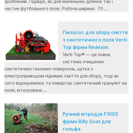
зроблений. Підійде, як для маленьких ділянок так і
частин футбольного поля. Робоча ширина: 70 ...
Пилосос для збору сміття
з синтетичного поля Verti-
Top фірми Redexim
Verti-Top® — це повна
система очищення
синтетичних газонних поверхонь, щітка з
електроприводом піднімає сміття для збору, тоді як
сито відокремлює та повертає синтетичний гранулят на
поле; інтегрована ...
Ручний вітродув F1002
фірми Billy Goat для
гольфа